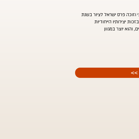
 ממוצא אוקראיני וזוכה פרס ישראל לציור בשנת
רושלים 1970, פרס דיזנגוף לציור 1939, ידוע בזכות יצירותיו הייחודיות
 והוא יוצר במגוון