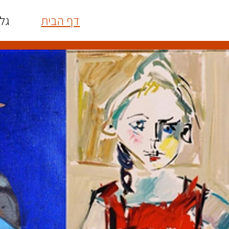
דף הבית
גל