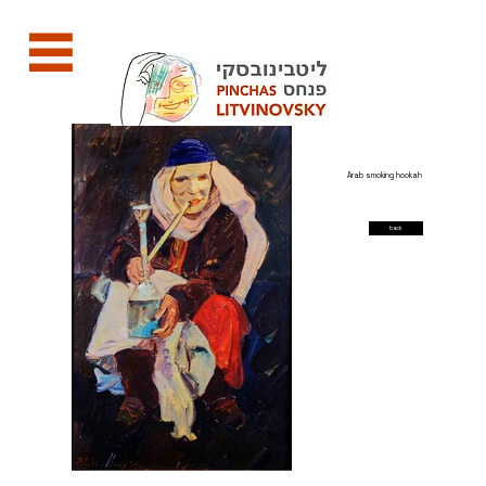
Arab smoking hookah
back