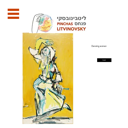
Dancing woman
back