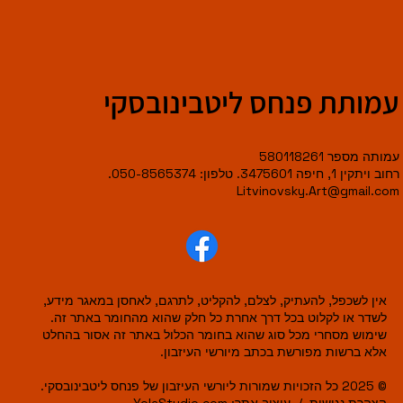
עמותת פנחס ליטבינובסקי
עמותה מספר 580118261
רחוב ויתקין 1, חיפה 3475601. טלפון: 050-8565374.
Litvinovsky.Art@gmail.com
אין לשכפל, להעתיק, לצלם, להקליט, לתרגם, לאחסן במאגר מידע,
לשדר או לקלוט בכל דרך אחרת כל חלק שהוא מהחומר באתר זה.
שימוש מסחרי מכל סוג שהוא בחומר הכלול באתר זה אסור בהחלט
אלא ברשות מפורשת בכתב מיורשי העיזבון.
© 2025 כל הזכויות שמורות ליורשי העיזבון של פנחס ליטבינובסקי.
הצהרת נגישות
/
עיצוב אתר:
YolaStudio.com