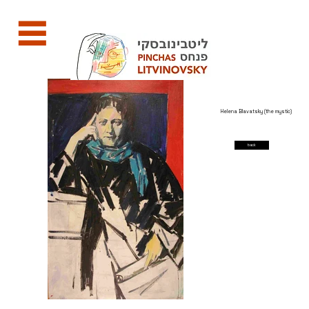
Helena Blavatsky (the mystic)
back