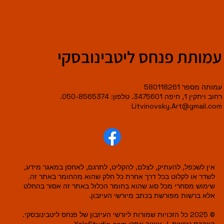
עמותת פנחס ליטבינובסקי
עמותה מספר 580118261
רחוב ויתקין 1, חיפה 3475601. טלפון: 050-8565374.
Litvinovsky.Art@gmail.com
אין לשכפל, להעתיק, לצלם, להקליט, לתרגם, לאחסן במאגר מידע,
לשדר או לקלוט בכל דרך אחרת כל חלק שהוא מהחומר באתר זה.
שימוש מסחרי מכל סוג שהוא בחומר הכלול באתר זה אסור בהחלט
אלא ברשות מפורשת בכתב מיורשי העיזבון.
© 2025 כל הזכויות שמורות ליורשי העיזבון של פנחס ליטבינובסקי.
הצהרת נגישות
/
עיצוב אתר:
YolaStudio.com