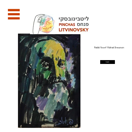
Rabbi Yosef Yitzhak Sneurson
back