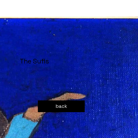
The Sufis
back