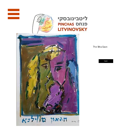
The Vilna Gaon
back