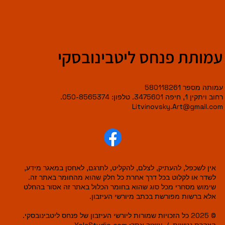
עמותת פנחס ליטבינובסקי
עמותה מספר 580118261
רחוב ויתקין 1, חיפה 3475601. טלפון: 050-8565374.
Litvinovsky.Art@gmail.com
אין לשכפל, להעתיק, לצלם, להקליט, לתרגם, לאחסן במאגר מידע,
לשדר או לקלוט בכל דרך אחרת כל חלק שהוא מהחומר באתר זה.
שימוש מסחרי מכל סוג שהוא בחומר הכלול באתר זה אסור בהחלט
אלא ברשות מפורשת בכתב מיורשי העיזבון.
© 2025 כל הזכויות שמורות ליורשי העיזבון של פנחס ליטבינובסקי.
הצהרת נגישות
/
עיצוב אתר:
YolaStudio.com