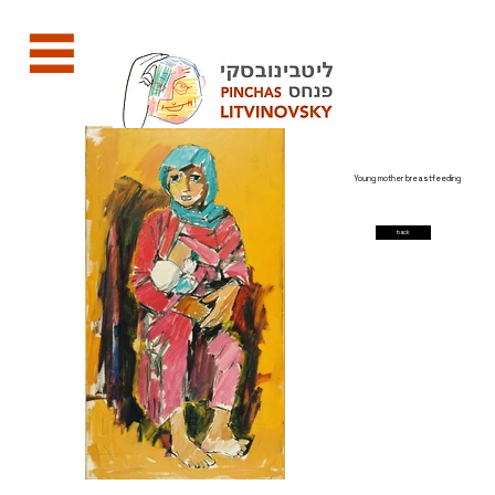
Young mother breastfeeding
back