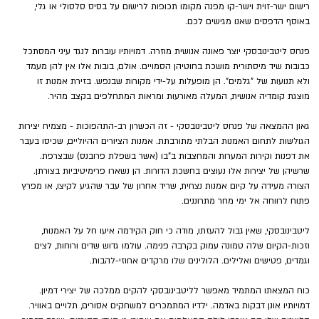
רישום ישר-זוית וישר-קו מפנה מקומו תכופות לרישום על בסיס סלסולי או גלי, 
באוסף הדפסים שאנו מגישים לכם.
פנחס ליטבינובסקי יוצר פאונה אנושית מוזרה. דמויותיו עוברות לנגד עיני המסתכל 
כבובות שיד מיסתורית מושכת בחוטיהן הסמויים. אולם, בובות אלו אין להן מעמד 
ולא תנועות של "גלמים". הן מופעלות על-ידי מקורות שבנפש. בזירת אמנות זו 
מוצגת קומדיה אנושית, המעלה מאורעות ומראות המתחלפים בקצב מהיר.
גאון ההמצאה של פנחס ליטבינובסקי - זה הכשרון רב-התהפוכות - מצמיח יצירות 
הגולשות לתחום האמנות הבלתי מתורבתת. אמנות הציורים ההיוליים, שכיסו בעבר 
את דפנות וקירות המערות והמחצבות ב"בו (אשר בשפלת פרובנס) שבצרפת. 
שרשיהן של יצירות אלו נעוצים בחשכת הדורות. הן נשארו פרימיטיביות בצורתן. 
הצורה מעידה על קיום אמנות נצחית, שריד אחרון של עבר שהגיע לקיצו, או מפרץ 
פתוח לרווחה אל ימי מחר מתרוננים.
ליטבינובסקי, שאין גבול להעזתו, מודה כי חוק הקידמה איעו חל על האמנות, 
וזכות-הקיום שלה טמונה עמוק בקרבה פנימה. עולמו גדוש שדים ורוחות, לצים 
וגמדים, פטישים ואלילים. הלולינים שלו מרקדים אחוזי-להבות.
כוח המצאתו המתמיד מאפשר לליטבינובסקי להקים ממלכה של יצירי דמיון. 
דמויותיו אונן דבקות באדמה. ילדיו המתמכרים למשחקים אסורים, תלויים באוויר. 