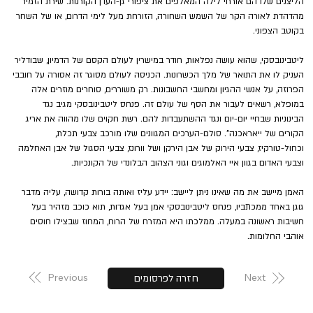
הליצנים שלו הם אורחי לילה המאלפים את ציפורי גן-העדן הקורנות. שירת הזמיר 
מהדהדת לאורה הקר של השמש השחורה, הזורחת מעל לימי הדרום, או של השחר 
בקוטב הצפוני.
ליטבינובסקי, שהוא עושה נפלאות, חודר במישרין לעולם הקסם של הדמיון, שבודליר 
העניק לו את התואר של מלך הכשרונות. הכניסה לעולם מסוגר זה אסורה על חובבי 
הפרוזה, על אנשי ההגיון ומחשבי החשבונות. רק משוררים, סוחרים מוזרים אלה 
במופלא, רשאים לעבור את הסף של עולם זה. פנחס ליטבינובסקי מגיב נגד 
הבינוניות שבחיי יום-יום ונגד ההשתעבדות להם. רשת חקוים שלו מהווה את אריג 
הקורים של ייאראכנה". סולם-הערכים המגוונים שלו מורכב צבעי תכלת, 
וכחול-טורקיז, צבעי הירוק של אבן הירקן ושל וורונז, צבעי הסגול של אבן האחלמה 
וצבעי האדום בגוון איי האלמוגים וגוני הצהוב הבלונדי של הקונכיות.
האמן מיישב את מה שאינו ניתן ליישב: יידע עליז ואותה בורות קדושה, עליה מדבר 
גוגן באחד ממכתביו, פנחס ליטבינובסקי אמן בעל אגדות, תוא כוכב מזהיר בעל 
חשיבות ראשונה במעלה. ממלכתו היא המזרח של הרוח, המחוז שבצילו חוסים 
אוהבי החלומות.
Previous
Next
חזרה לפרסומים