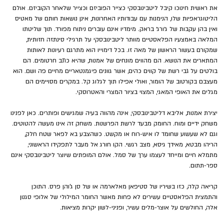
את ראשית חינוכו קיבל ליטבינובסקי כצייר הפוביזם וכצייר שלאחר הקוביזם. אולם 
הליטוגראפיות שלו, הנימנות עם עבודותיו האחרונות, אינן נושאות חותם של מאטיס 
ואין בהן עקבות של ג׳ורג׳ בראק. מימדיו אינם עוברים ניתוח מפורד. תוך שליטתו 
המלאה באמצעיו הפלאסטיים מוותר ליטבינובסקי על תרגילי סינתזה חזותית, 
שמקורם בעשור הראשון של מאה זו. בכל דימוייו הוא מתרגם רעיונות לאותות 
המתארים את הנושא. הם מהווים מונחים של אמנות, שהיא כתב חרטומים. הם 
בולטים על גבי רשת של קווים כהים, אשר גוונים פיגמנטאריים מחיים פה ושם. הוא 
מעצבם בקורטוב של הומור, ואולי אפילו תוך לגלוג קל. במקרים מסויימים הם 
מגלים את האופי המאגי, המצוי בציור המצרי והאטרוסקי.
יצירת אמנות, אליבא דליטבינובסקי, אינה מהווה בעיה שמגישים ופותרים. כאן לפנינו 
משחק ידיים ומוח. החומק מבעד לרשת הפרשנות. משחק זה אינו מעשה להטוטים. 
וגם לא שעשוע שחומד לו איש-רוח או מקשט. כשהצבע בא לפאר שטח חלק, 
הריהו מבטא, מאידך גיסא, מצב רגשי. הקו חורג אל מעבר לתפקידו הראשוני, 
מתמלא חיים ומייחד לעצמו ערך של סמל. אולם המופתים שיוצר ליטבינובסקי אינם 
ספר-תתום.
קריאה קלה, כזו בשיריו של סטיפאן מאלארמה או של סן ג'והן פרס. התוכן 
והתמצית הפלאסטיים עשירים לא פחות מאשר החומר המילולי של אלופי סגנון 
אלה, החולשים על אוצר-מלים עשיר, ופניני-לשון יקרות מציאות.